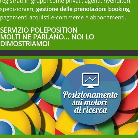
registrati in gruppi come privati, agenti, rivenditori,
spedizionieri,
gestione delle prenotazioni booking,
pagamenti acquisti e-commerce e abbonamenti.
SERVIZIO POLEPOSITION
MOLTI NE PARLANO... NOI LO
DIMOSTRIAMO!