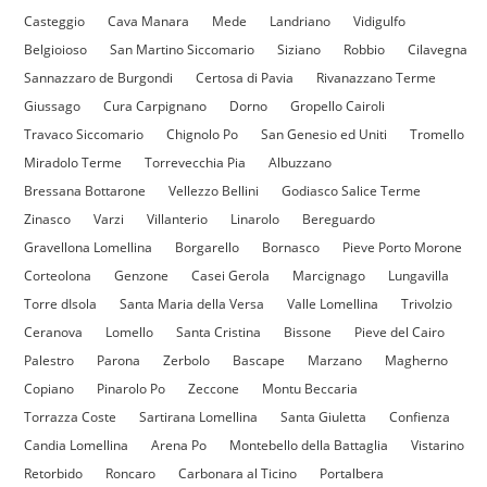
Casteggio
Cava Manara
Mede
Landriano
Vidigulfo
Belgioioso
San Martino Siccomario
Siziano
Robbio
Cilavegna
Sannazzaro de Burgondi
Certosa di Pavia
Rivanazzano Terme
Giussago
Cura Carpignano
Dorno
Gropello Cairoli
Travaco Siccomario
Chignolo Po
San Genesio ed Uniti
Tromello
Miradolo Terme
Torrevecchia Pia
Albuzzano
Bressana Bottarone
Vellezzo Bellini
Godiasco Salice Terme
Zinasco
Varzi
Villanterio
Linarolo
Bereguardo
Gravellona Lomellina
Borgarello
Bornasco
Pieve Porto Morone
Corteolona
Genzone
Casei Gerola
Marcignago
Lungavilla
Torre dIsola
Santa Maria della Versa
Valle Lomellina
Trivolzio
Ceranova
Lomello
Santa Cristina
Bissone
Pieve del Cairo
Palestro
Parona
Zerbolo
Bascape
Marzano
Magherno
Copiano
Pinarolo Po
Zeccone
Montu Beccaria
Torrazza Coste
Sartirana Lomellina
Santa Giuletta
Confienza
Candia Lomellina
Arena Po
Montebello della Battaglia
Vistarino
Retorbido
Roncaro
Carbonara al Ticino
Portalbera