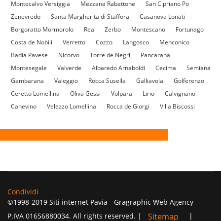
Montecalvo Versiggia
Mezzana Rabattone
San Cipriano Po
Zenevredo
Santa Margherita di Staffora
Casanova Lonati
Borgoratto Mormorolo
Rea
Zerbo
Montescano
Fortunago
Costa de Nobili
Verretto
Cozzo
Langosco
Menconico
Badia Pavese
Nicorvo
Torre de Negri
Pancarana
Montesegale
Valverde
Albaredo Arnaboldi
Cecima
Semiana
Gambarana
Valeggio
Rocca Susella
Galliavola
Golferenzo
Ceretto Lomellina
Oliva Gessi
Volpara
Lirio
Calvignano
Canevino
Velezzo Lomellina
Rocca de Giorgi
Villa Biscossi
ALCUNI DEI NOSTRI ULTIMI PROGETTI
Condividi
©1998-2019 Siti internet Pavia - Gragraphic Web Agency -
P.IVA 01656880034. All rights reserved. |
|
Sitemap