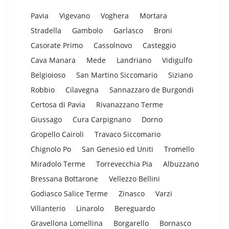
Pavia
Vigevano
Voghera
Mortara
Stradella
Gambolo
Garlasco
Broni
Casorate Primo
Cassolnovo
Casteggio
Cava Manara
Mede
Landriano
Vidigulfo
Belgioioso
San Martino Siccomario
Siziano
Robbio
Cilavegna
Sannazzaro de Burgondi
Certosa di Pavia
Rivanazzano Terme
Giussago
Cura Carpignano
Dorno
Gropello Cairoli
Travaco Siccomario
Chignolo Po
San Genesio ed Uniti
Tromello
Miradolo Terme
Torrevecchia Pia
Albuzzano
Bressana Bottarone
Vellezzo Bellini
Godiasco Salice Terme
Zinasco
Varzi
Villanterio
Linarolo
Bereguardo
Gravellona Lomellina
Borgarello
Bornasco