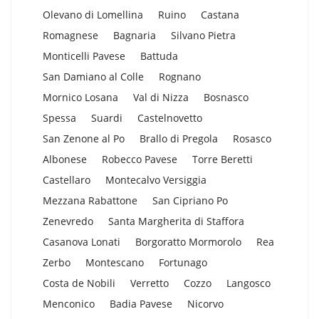
Olevano di Lomellina
Ruino
Castana
Romagnese
Bagnaria
Silvano Pietra
Monticelli Pavese
Battuda
San Damiano al Colle
Rognano
Mornico Losana
Val di Nizza
Bosnasco
Spessa
Suardi
Castelnovetto
San Zenone al Po
Brallo di Pregola
Rosasco
Albonese
Robecco Pavese
Torre Beretti
Castellaro
Montecalvo Versiggia
Mezzana Rabattone
San Cipriano Po
Zenevredo
Santa Margherita di Staffora
Casanova Lonati
Borgoratto Mormorolo
Rea
Zerbo
Montescano
Fortunago
Costa de Nobili
Verretto
Cozzo
Langosco
Menconico
Badia Pavese
Nicorvo