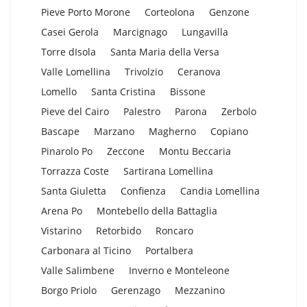
Pieve Porto Morone
Corteolona
Genzone
Casei Gerola
Marcignago
Lungavilla
Torre dIsola
Santa Maria della Versa
Valle Lomellina
Trivolzio
Ceranova
Lomello
Santa Cristina
Bissone
Pieve del Cairo
Palestro
Parona
Zerbolo
Bascape
Marzano
Magherno
Copiano
Pinarolo Po
Zeccone
Montu Beccaria
Torrazza Coste
Sartirana Lomellina
Santa Giuletta
Confienza
Candia Lomellina
Arena Po
Montebello della Battaglia
Vistarino
Retorbido
Roncaro
Carbonara al Ticino
Portalbera
Valle Salimbene
Inverno e Monteleone
Borgo Priolo
Gerenzago
Mezzanino