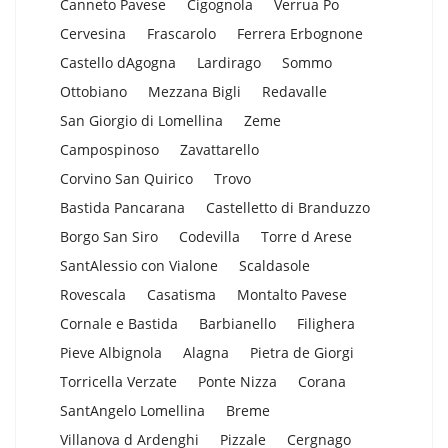
Canneto Pavese
Cigognola
Verrua Po
Cervesina
Frascarolo
Ferrera Erbognone
Castello dAgogna
Lardirago
Sommo
Ottobiano
Mezzana Bigli
Redavalle
San Giorgio di Lomellina
Zeme
Campospinoso
Zavattarello
Corvino San Quirico
Trovo
Bastida Pancarana
Castelletto di Branduzzo
Borgo San Siro
Codevilla
Torre d Arese
SantAlessio con Vialone
Scaldasole
Rovescala
Casatisma
Montalto Pavese
Cornale e Bastida
Barbianello
Filighera
Pieve Albignola
Alagna
Pietra de Giorgi
Torricella Verzate
Ponte Nizza
Corana
SantAngelo Lomellina
Breme
Villanova d Ardenghi
Pizzale
Cergnago