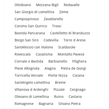
Ottobiano
Mezzana Bigli
Redavalle
San Giorgio di Lomellina
Zeme
Campospinoso
Zavattarello
Corvino San Quirico
Trovo
Bastida Pancarana
Castelletto di Branduzzo
Borgo San Siro
Codevilla
Torre d Arese
SantAlessio con Vialone
Scaldasole
Rovescala
Casatisma
Montalto Pavese
Cornale e Bastida
Barbianello
Filighera
Pieve Albignola
Alagna
Pietra de Giorgi
Torricella Verzate
Ponte Nizza
Corana
SantAngelo Lomellina
Breme
Villanova d Ardenghi
Pizzale
Cergnago
Olevano di Lomellina
Ruino
Castana
Romagnese
Bagnaria
Silvano Pietra