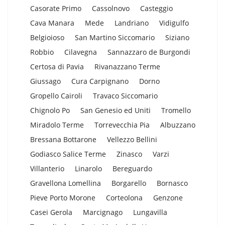
Casorate Primo
Cassolnovo
Casteggio
Cava Manara
Mede
Landriano
Vidigulfo
Belgioioso
San Martino Siccomario
Siziano
Robbio
Cilavegna
Sannazzaro de Burgondi
Certosa di Pavia
Rivanazzano Terme
Giussago
Cura Carpignano
Dorno
Gropello Cairoli
Travaco Siccomario
Chignolo Po
San Genesio ed Uniti
Tromello
Miradolo Terme
Torrevecchia Pia
Albuzzano
Bressana Bottarone
Vellezzo Bellini
Godiasco Salice Terme
Zinasco
Varzi
Villanterio
Linarolo
Bereguardo
Gravellona Lomellina
Borgarello
Bornasco
Pieve Porto Morone
Corteolona
Genzone
Casei Gerola
Marcignago
Lungavilla