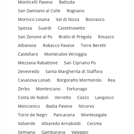
Monticelli Pavese
Battuda
San Damiano al Colle
Rognano
Mornico Losana
Val di Nizza
Bosnasco
Spessa
Suardi
Castelnovetto
San Zenone al Po
Brallo di Pregola
Rosasco
Albonese
Robecco Pavese
Torre Beretti
Castellaro
Montecalvo Versiggia
Mezzana Rabattone
San Cipriano Po
Zenevredo
Santa Margherita di Staffora
Casanova Lonati
Borgoratto Mormorolo
Rea
Zerbo
Montescano
Fortunago
Costa de Nobili
Verretto
Cozzo
Langosco
Menconico
Badia Pavese
Nicorvo
Torre de Negri
Pancarana
Montesegale
Valverde
Albaredo Arnaboldi
Cecima
Semiana
Gambarana
Valeggio