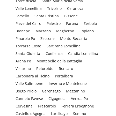
Torre dIsola
Santa Maria della Versa
Valle Lomellina
Trivolzio
Ceranova
Lomello
Santa Cristina
Bissone
Pieve del Cairo
Palestro
Parona
Zerbolo
Bascape
Marzano
Magherno
Copiano
Pinarolo Po
Zeccone
Montu Beccaria
Torrazza Coste
Sartirana Lomellina
Santa Giuletta
Confienza
Candia Lomellina
Arena Po
Montebello della Battaglia
Vistarino
Retorbido
Roncaro
Carbonara al Ticino
Portalbera
Valle Salimbene
Inverno e Monteleone
Borgo Priolo
Gerenzago
Mezzanino
Canneto Pavese
Cigognola
Verrua Po
Cervesina
Frascarolo
Ferrera Erbognone
Castello dAgogna
Lardirago
Sommo