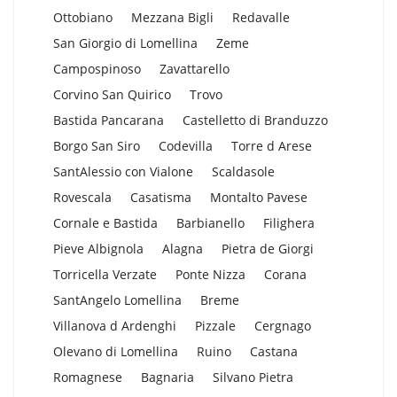
Ottobiano
Mezzana Bigli
Redavalle
San Giorgio di Lomellina
Zeme
Campospinoso
Zavattarello
Corvino San Quirico
Trovo
Bastida Pancarana
Castelletto di Branduzzo
Borgo San Siro
Codevilla
Torre d Arese
SantAlessio con Vialone
Scaldasole
Rovescala
Casatisma
Montalto Pavese
Cornale e Bastida
Barbianello
Filighera
Pieve Albignola
Alagna
Pietra de Giorgi
Torricella Verzate
Ponte Nizza
Corana
SantAngelo Lomellina
Breme
Villanova d Ardenghi
Pizzale
Cergnago
Olevano di Lomellina
Ruino
Castana
Romagnese
Bagnaria
Silvano Pietra