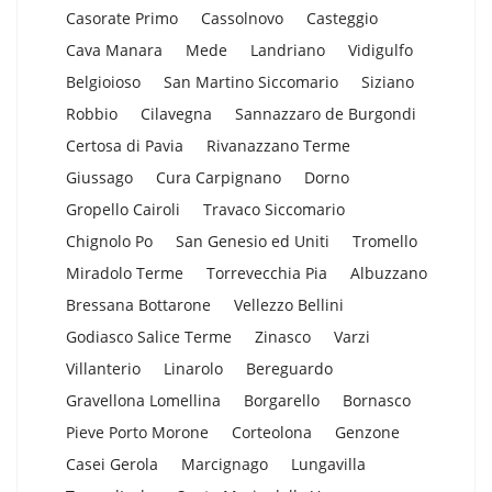
Casorate Primo
Cassolnovo
Casteggio
Cava Manara
Mede
Landriano
Vidigulfo
Belgioioso
San Martino Siccomario
Siziano
Robbio
Cilavegna
Sannazzaro de Burgondi
Certosa di Pavia
Rivanazzano Terme
Giussago
Cura Carpignano
Dorno
Gropello Cairoli
Travaco Siccomario
Chignolo Po
San Genesio ed Uniti
Tromello
Miradolo Terme
Torrevecchia Pia
Albuzzano
Bressana Bottarone
Vellezzo Bellini
Godiasco Salice Terme
Zinasco
Varzi
Villanterio
Linarolo
Bereguardo
Gravellona Lomellina
Borgarello
Bornasco
Pieve Porto Morone
Corteolona
Genzone
Casei Gerola
Marcignago
Lungavilla