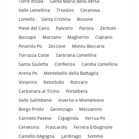
Torre dIsola
Santa Maria della Versa
Valle Lomellina
Trivolzio
Ceranova
Lomello
Santa Cristina
Bissone
Pieve del Cairo
Palestro
Parona
Zerbolo
Bascape
Marzano
Magherno
Copiano
Pinarolo Po
Zeccone
Montu Beccaria
Torrazza Coste
Sartirana Lomellina
Santa Giuletta
Confienza
Candia Lomellina
Arena Po
Montebello della Battaglia
Vistarino
Retorbido
Roncaro
Carbonara al Ticino
Portalbera
Valle Salimbene
Inverno e Monteleone
Borgo Priolo
Gerenzago
Mezzanino
Canneto Pavese
Cigognola
Verrua Po
Cervesina
Frascarolo
Ferrera Erbognone
Castello dAgogna
Lardirago
Sommo